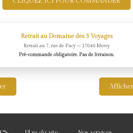
CLIQUEZ ICI POUR COMMANDER
Retrait au
Domaine des 3 Voyages
Retrait au
7, rue de Pacy – 27640 Merey
Pré-commande obligatoire. Pas de livraison.
er
Affiche
es
Plan du site
Nos services