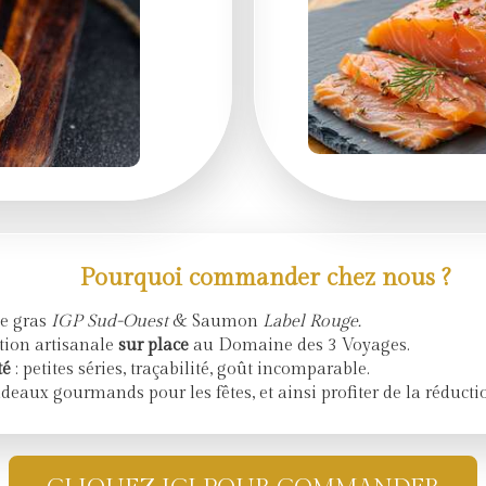
Pourquoi commander chez nous ?
ie gras
IGP Sud-Ouest
& Saumon
Label Rouge.
tion artisanale
sur place
au Domaine des 3 Voyages.
té
: petites séries, traçabilité, goût incomparable.
adeaux gourmands pour les fêtes, et ainsi profiter de la réducti