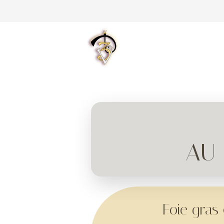
AU 
Foie gra