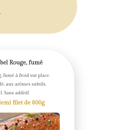
,
el Rouge, fumé
, fumé à froid sur place.
é, aux arômes subtils.
l. Sans additif.
demi filet de 800g